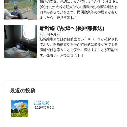
梅雨の季節、体調はいかがでしょうか？ ６月２９日
(金)は九州大谷短期大学での講義のため搬送業務は
お休みさせて頂きます。民間救急等の御用命が有り
ましたら、連携事業 […]
新幹線で故郷へ(長距離搬送)
2018年6月2日
新幹線車内では多目的室というスペースが確保され
ており、医療処置や管理が持続的に必要な方でも看
護師が付き添うことで安全に搬送することが可能で
す。発着ホームでは専門 […]
最近の投稿
お盆期間
2026年8月3日